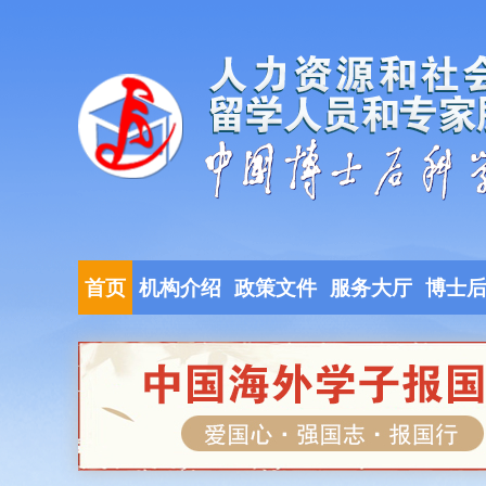
首页
机构介绍
政策文件
服务大厅
博士