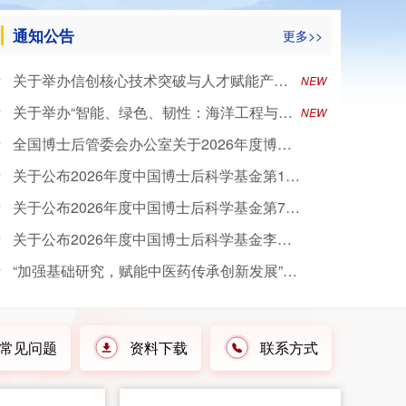
通知公告
更多>>
关于举办信创核心技术突破与人才赋能产业升级博士后海河学术交流活动的通知
NEW
关于举办“智能、绿色、韧性：海洋工程与智慧航运”博士后学术交流活动的通知
NEW
全国博士后管委会办公室关于2026年度博士后创新人才支持计划获选结果的通知
关于公布2026年度中国博士后科学基金第19批特别资助获资助人员名单的通知
关于公布2026年度中国博士后科学基金第79批面上资助获资助人员名单的通知
关于公布2026年度中国博士后科学基金李政道研究所特别资助获资助人员名单的通知
“加强基础研究，赋能中医药传承创新发展”博士后学术交流活动在京举办
家团跨越千里送智赋能高原大地
关于邀请参加博士后科技服务团（广西河池）的通知
常见问题
资料下载
联系方式