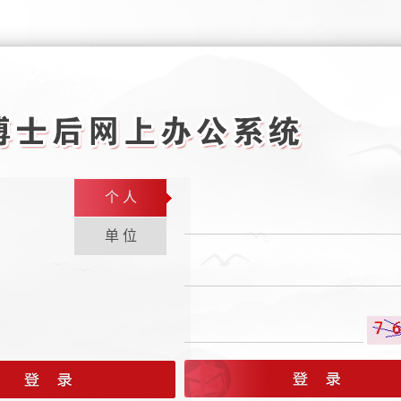
个 人
单 位