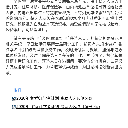
全国博士后管委会办公室资助每人36万元，用于获选人员的生
活开支、住房补助、医疗保险等，由内地派出单位按月转拨给获选
人员。内地派出单位不得提取管理费，不得列支单位承担的社会保
险缴纳部分。获选人员须在本通知印发6个月内赴香港开展博士后
研究，逾期视为自动放弃获选资格。如受疫情影响无法按期赴港，
经备案后，可适当延后。
请有关设站单位及时通知本单位获选人员，并督促其尽快办理
相关手续，早日赴港开展博士后研究工作；按照有关规定做好“香
江学者计划”的管理和服务工作，及时拨付资助款项；加强与港方
单位的沟通，及时了解获选人员在港的工作、生活情况，督促其做
好博士后研究工作。获选人员在港期间，要珍惜交流机会，认真努
力完成各项科研工作，力争取得优异成绩，为国家科技创新做出贡
献。
附件：
2020年度“香江学者计划”资助人选名单.xlsx
2020年度“香江学者计划”资助人选项目编号.xlsx